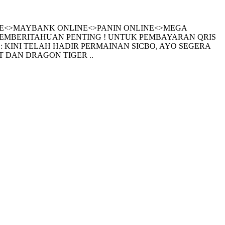
INE<>MAYBANK ONLINE<>PANIN ONLINE<>MEGA
EMBERITAHUAN PENTING ! UNTUK PEMBAYARAN QRIS
 : KINI TELAH HADIR PERMAINAN SICBO, AYO SEGERA
T DAN DRAGON TIGER ..