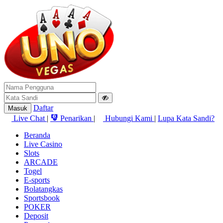
Daftar
Masuk
Live Chat
|
Penarikan
|
Hubungi Kami
|
Lupa Kata Sandi?
Beranda
Live Casino
Slots
ARCADE
Togel
E-sports
Bolatangkas
Sportsbook
POKER
Deposit