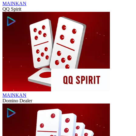
MAINKAN
QQ Spirit
MAINKAN
Domino Dealer