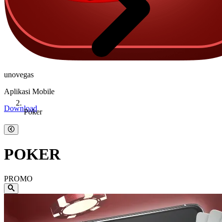
unovegas
Aplikasi Mobile
Download
Poker
POKER
PROMO