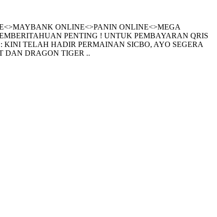
INE<>MAYBANK ONLINE<>PANIN ONLINE<>MEGA
EMBERITAHUAN PENTING ! UNTUK PEMBAYARAN QRIS
 : KINI TELAH HADIR PERMAINAN SICBO, AYO SEGERA
T DAN DRAGON TIGER ..