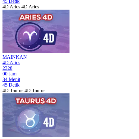
44
Detik
4D Aries
4D Aries
MAINKAN
4D Aries
2328
00
Jam
34
Menit
44
Detik
4D Taurus
4D Taurus