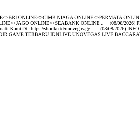
NE<>BRI ONLINE<>CIMB NIAGA ONLINE<>PERMATA ONL
NLINE<>JAGO ONLINE<>SEABANK ONLINE ..
(08/08/2026)
P
rnatif Kami Di : https://shortku.id/unovegas-gg ..
(08/08/2026)
INFO
DIR GAME TERBARU IDNLIVE UNOVEGAS LIVE BACCARA