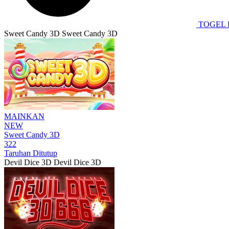
TOGEL
Sweet Candy 3D
Sweet Candy 3D
MAINKAN
NEW
Sweet Candy 3D
322
Taruhan Ditutup
Devil Dice 3D
Devil Dice 3D