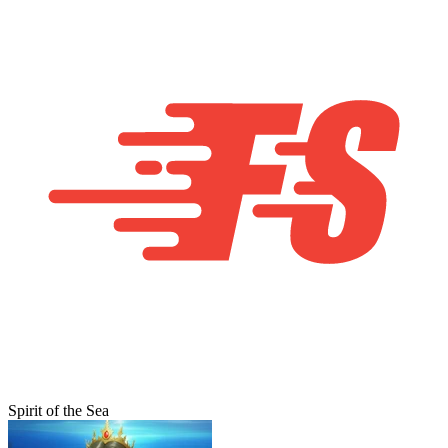
Spirit of the Sea