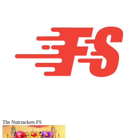
The Nutcrackers FS