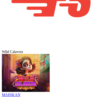
Wild Calavera
MAINKAN