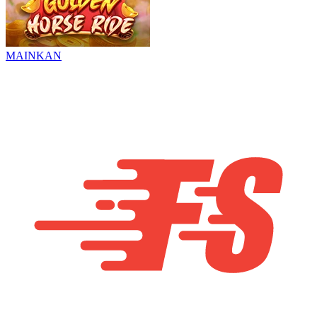
MAINKAN