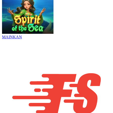
MAINKAN