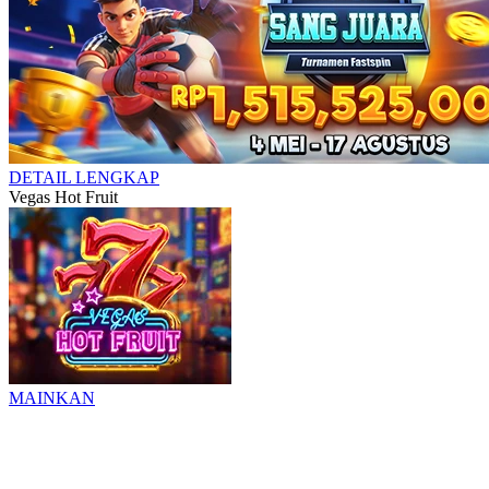
DETAIL LENGKAP
Vegas Hot Fruit
MAINKAN