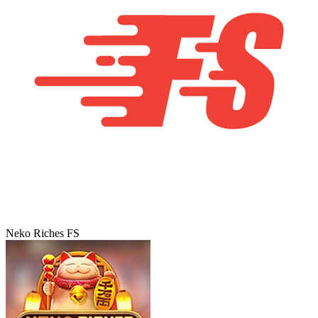
Neko Riches FS