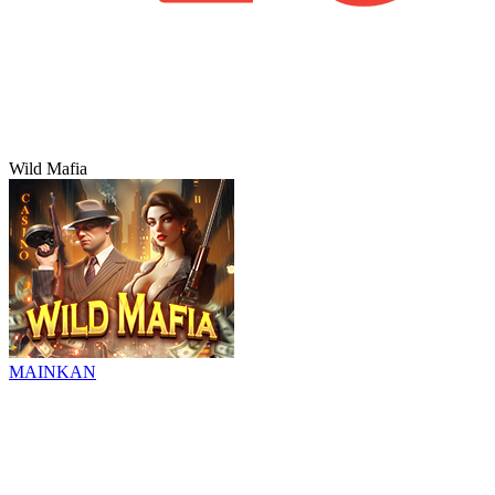
Wild Mafia
MAINKAN