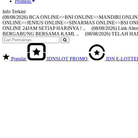
Promosi
Info Terkini
(08/08/2026)
BCA ONLINE<>BNI ONLINE<>MANDIRI ONLI
ONLINE<>JENIUS ONLINE<>SINARMAS ONLINE<>BSI O
ONLINE 24JAM SETIAP HARINYA ! ..
(08/08/2026)
Link Alte
BERGABUNG BERSAMA KAMI. ..
(08/08/2026)
TELAH HA
Popular
IDNSLOT
PROMO
IDN E-LOTTE